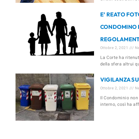
E’ REATO FOT
CONDOMINO P
REGOLAMENT
Ottobre 2, 2021
Ne
La Corte ha ritenu
della sfera altrui 
VIGILANZA SU
Ottobre 2, 2021
Ne
Il Condominio non è
interno, così ha af