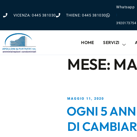
Whatsapp
:
VICENZA: 0445 381030
THIENE: 0445 381030
3920173754
HOME
SERVIZI
MESE:
MA
MAGGIO 11, 2020
OGNI 5 ANN
DI CAMBIAR