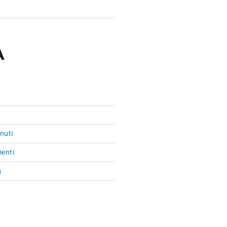
d
A
nuti
enti
g