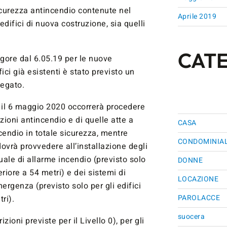
icurezza antincendio contenute nel
Aprile 2019
edifici di nuova costruzione, sia quelli
CAT
igore dal 6.05.19 per le nuove
fici già esistenti è stato previsto un
egato.
ro il 6 maggio 2020 occorrerà procedere
izioni antincendio e di quelle atte a
CASA
ncendio in totale sicurezza, mentre
CONDOMINIA
dovrà provvedere all’installazione degli
ale di allarme incendio (previsto solo
DONNE
eriore a 54 metri) e dei sistemi di
LOCAZIONE
ergenza (previsto solo per gli edifici
PAROLACCE
ri).
suocera
zioni previste per il Livello 0), per gli