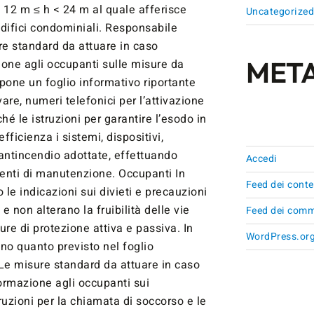
: 12 m ≤ h < 24 m al quale afferisce
Uncategorize
difici condominiali. Responsabile
sure standard da attuare in caso
MET
ione agli occupanti sulle misure da
spone un foglio informativo riportante
are, numeri telefonici per l’attivazione
hé le istruzioni per garantire l’esodo in
fficienza i sistemi, dispositivi,
 antincendio adottate, effettuando
Accedi
rventi di manutenzione. Occupanti In
Feed dei conte
 le indicazioni sui divieti e precauzioni
 e non alterano la fruibilità delle vie
Feed dei comm
ure di protezione attiva e passiva. In
WordPress.or
no quanto previsto nel foglio
Le misure standard da attuare in caso
formazione agli occupanti sui
uzioni per la chiamata di soccorso e le