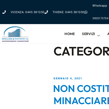
Whatsapp
:
VICENZA: 0445 381030
THIENE: 0445 381030
3920173754
HOME
SERVIZI
CATEGOR
GENNAIO 4, 2021
NON COSTI
MINACCIARE