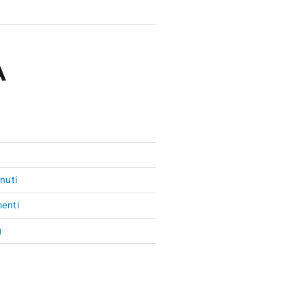
d
A
nuti
enti
g