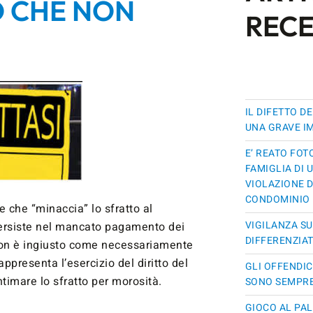
O CHE NON
RECE
IL DIFETTO D
UNA GRAVE I
E’ REATO FO
FAMIGLIA DI
VIOLAZIONE 
CONDOMINIO
 che “minaccia” lo sfratto al
VIGILANZA SU
ersiste nel mancato pagamento dei
DIFFERENZIA
non è ingiusto come necessariamente
appresenta l’esercizio del diritto del
GLI OFFENDI
ntimare lo sfratto per morosità.
SONO SEMPRE
GIOCO AL PA